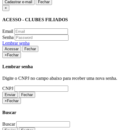
Cadastrar e-mail
Fechar
×
ACESSO - CLUBES FILIADOS
Email
Senha
Lembrar senha
Acessar
Fechar
×
Fechar
Lembrar senha
Digite o CNPJ no campo abaixo para receber uma nova senha.
CNPJ
Enviar
Fechar
×
Fechar
Buscar
Buscar