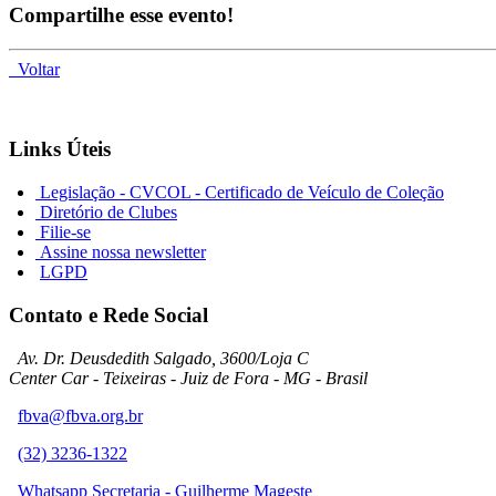
Compartilhe esse evento!
Voltar
Links Úteis
Legislação - CVCOL - Certificado de Veículo de Coleção
Diretório de Clubes
Filie-se
Assine nossa newsletter
LGPD
Contato e Rede Social
Av. Dr. Deusdedith Salgado, 3600/Loja C
Center Car - Teixeiras - Juiz de Fora - MG - Brasil
fbva@fbva.org.br
(32) 3236-1322
Whatsapp Secretaria - Guilherme Mageste