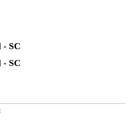
l - SC
l - SC
C