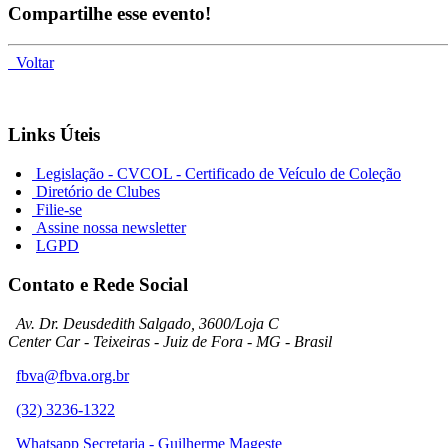
Compartilhe esse evento!
Voltar
Links Úteis
Legislação - CVCOL - Certificado de Veículo de Coleção
Diretório de Clubes
Filie-se
Assine nossa newsletter
LGPD
Contato e Rede Social
Av. Dr. Deusdedith Salgado, 3600/Loja C
Center Car - Teixeiras - Juiz de Fora - MG - Brasil
fbva@fbva.org.br
(32) 3236-1322
Whatsapp Secretaria - Guilherme Mageste