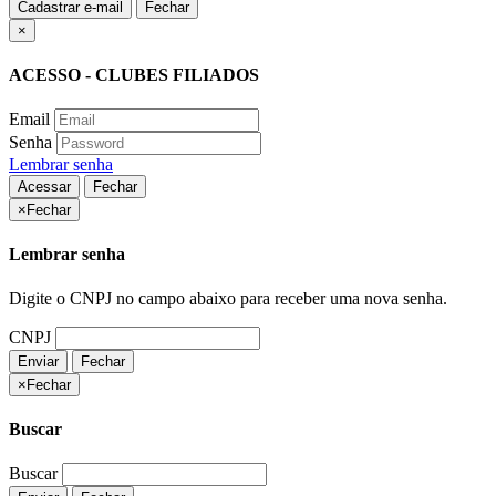
Cadastrar e-mail
Fechar
×
ACESSO - CLUBES FILIADOS
Email
Senha
Lembrar senha
Acessar
Fechar
×
Fechar
Lembrar senha
Digite o CNPJ no campo abaixo para receber uma nova senha.
CNPJ
Enviar
Fechar
×
Fechar
Buscar
Buscar