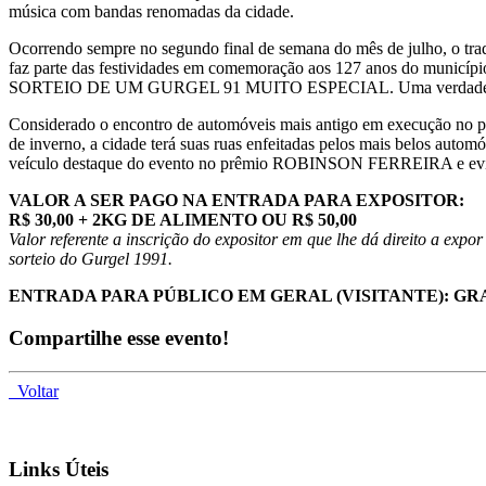
música com bandas renomadas da cidade.
Ocorrendo sempre no segundo final de semana do mês de julho, o trad
faz parte das festividades em comemoração aos 127 anos do município 
SORTEIO DE UM GURGEL 91 MUITO ESPECIAL. Uma verdadeira celeb
Considerado o encontro de automóveis mais antigo em execução no pa
de inverno, a cidade terá suas ruas enfeitadas pelos mais belos autom
veículo destaque do evento no prêmio ROBINSON FERREIRA e eviden
VALOR A SER PAGO NA ENTRADA PARA EXPOSITOR:
R$ 30,00 + 2KG DE ALIMENTO OU R$ 50,00
Valor referente a inscrição do expositor em que lhe dá direito a expo
sorteio do Gurgel 1991.
ENTRADA PARA PÚBLICO EM GERAL (VISITANTE): GR
Compartilhe esse evento!
Voltar
Links Úteis