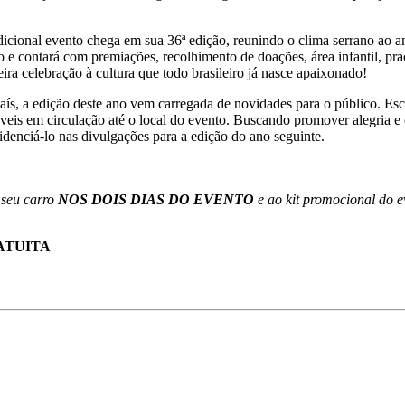
icional evento chega em sua 36ª edição, reunindo o clima serrano ao a
e contará com premiações, recolhimento de doações, área infantil, pra
ração à cultura que todo brasileiro já nasce apaixonado!
ís, a edição deste ano vem carregada de novidades para o público. E
óveis em circulação até o local do evento. Buscando promover alegria e 
ciá-lo nas divulgações para a edição do ano seguinte.
r seu carro
NOS DOIS DIAS DO EVENTO
e ao kit promocional do e
ATUITA