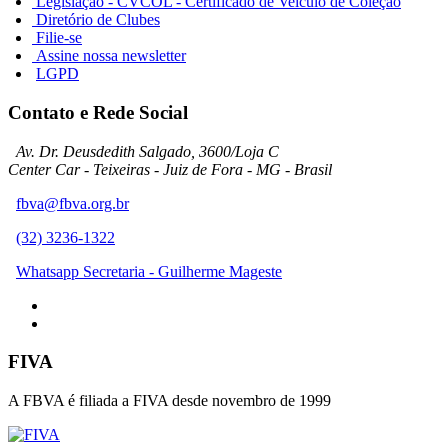
Legislação - CVCOL - Certificado de Veículo de Coleção
Diretório de Clubes
Filie-se
Assine nossa newsletter
LGPD
Contato e Rede Social
Av. Dr. Deusdedith Salgado, 3600/Loja C
Center Car - Teixeiras - Juiz de Fora - MG - Brasil
fbva@fbva.org.br
(32) 3236-1322
Whatsapp Secretaria - Guilherme Mageste
FIVA
A FBVA é filiada a FIVA desde novembro de 1999